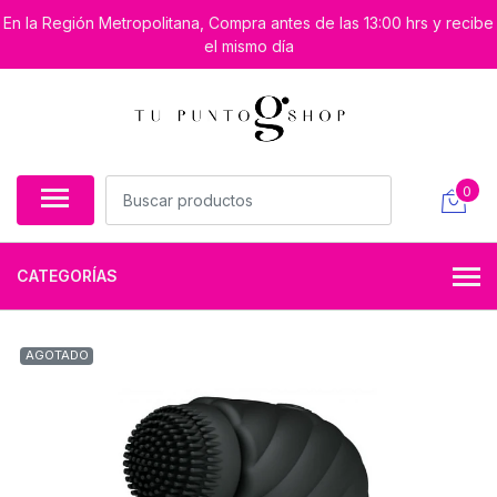
En la Región Metropolitana, Compra antes de las 13:00 hrs y recibe
el mismo día
0
CATEGORÍAS
AGOTADO