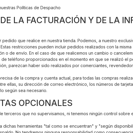
nuestras Políticas de Despacho
 DE LA FACTURACIÓN Y DE LA I
edido que realice en nuestra tienda. Podemos, a nuestro exclusivo c
tas restricciones pueden incluir pedidos realizados con la misma cu
ón o de envío. En el caso de que realicemos un cambio o cancelemos
ro de teléfono proporcionados en el momento en que se realizó el p
ción, parezcan haber sido realizados por comerciantes, revendedore
recisa de la compra y cuenta actual, para todas las compras realiza
e ellas, su dirección de correo electrónico, los números de tarjet
lo según sea necesario.
NTAS OPCIONALES
 terceros que no supervisamos, ni tenemos ningún control sobre el
ichas herramientas "tal como se encuentran" y "según disponibilid
 respaldo. No tendremos ninguna responsabilidad como consecuenci