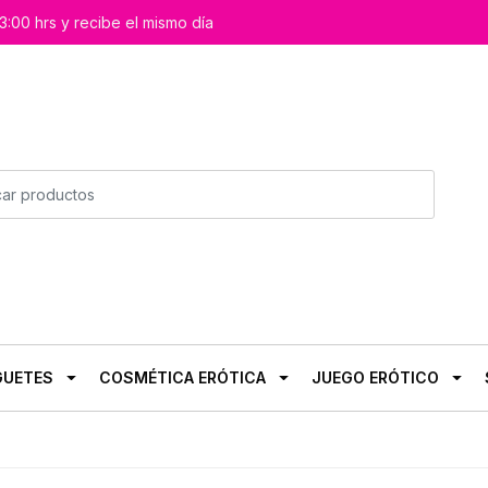
3:00 hrs y recibe el mismo día
GUETES
COSMÉTICA ERÓTICA
JUEGO ERÓTICO