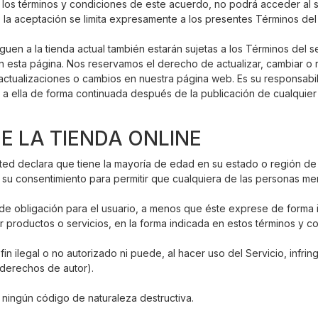
 los términos y condiciones de este acuerdo, no podrá acceder al siti
 la aceptación se limita expresamente a los presentes Términos del 
en a la tienda actual también estarán sujetas a los Términos del se
n esta página. Nos reservamos el derecho de actualizar, cambiar o 
 actualizaciones o cambios en nuestra página web. Es su responsabi
 a ella de forma continuada después de la publicación de cualquier
DE LA TIENDA ONLINE
usted declara que tiene la mayoría de edad en su estado o región d
su consentimiento para permitir que cualquiera de las personas men
o de obligación para el usuario, a menos que éste exprese de forma 
r productos o servicios, en la forma indicada en estos términos y c
n ilegal o no autorizado ni puede, al hacer uso del Servicio, infring
 derechos de autor).
i ningún código de naturaleza destructiva.