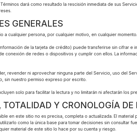
s Términos dará como resultado la rescisión inmediata de sus Servic
reses.
NES GENERALES
o a cualquier persona, por cualquier motivo, en cualquier momento
formación de la tarjeta de crédito) puede transferirse sin cifrar e i
e conexión de redes o dispositivos y cumplir con ellos. La informaci
der, revender ni aprovechar ninguna parte del Servicio, uso del Ser
cio, sin nuestro permiso expreso por escrito.
uyen solo para facilitar la lectura y no limitarán ni afectarán los p
, TOTALIDAD Y CRONOLOGÍA DE
ble en este sitio no es precisa, completa o actualizada. El material
utilizarlo como la única base para tomar decisiones sin consultar fu
uier material de este sitio lo hace por su cuenta y riesgo.