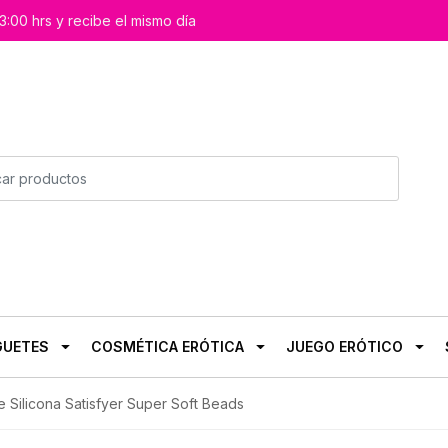
3:00 hrs y recibe el mismo día
GUETES
COSMÉTICA ERÓTICA
JUEGO ERÓTICO
e Silicona Satisfyer Super Soft Beads