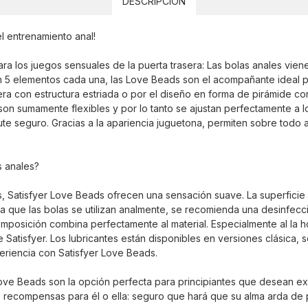
DESCRIPCIÓN
l entrenamiento anal!
ra los juegos sensuales de la puerta trasera: Las bolas anales vien
n 5 elementos cada una, las Love Beads son el acompañante ideal p
era con estructura estriada o por el diseño en forma de pirámide co
on sumamente flexibles y por lo tanto se ajustan perfectamente a lo
rute seguro. Gracias a la apariencia juguetona, permiten sobre todo a 
s anales?
s, Satisfyer Love Beads ofrecen una sensación suave. La superficie 
ya que las bolas se utilizan analmente, se recomienda una desinfecc
mposición combina perfectamente al material. Especialmente al la ho
e Satisfyer. Los lubricantes están disponibles en versiones clásica, 
eriencia con Satisfyer Love Beads.
ve Beads son la opción perfecta para principiantes que desean exp
ecompensas para él o ella: seguro que hará que su alma arda de p