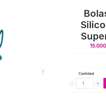
Bola
Silic
Super
15.00
Cantidad
-
+