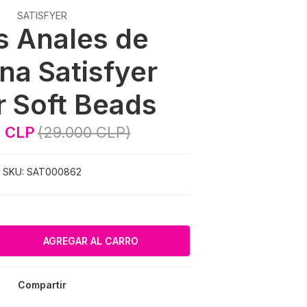
SATISFYER
s Anales de
ona Satisfyer
 Soft Beads
0 CLP
(29.000 CLP)
SKU:
SAT000862
Compartir