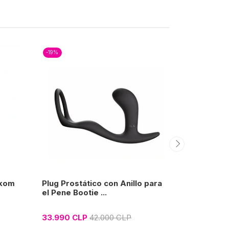
-19%
-43%
akom
Plug Prostático con Anillo para
Dildo Cons
el Pene Bootie ...
19 cm
33.990 CLP
42.000 CLP
16.000 CL