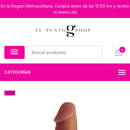
En la Región Metropolitana, Compra antes de las 13:00 hrs y recibe
el mismo día
0
CATEGORÍAS
-42%