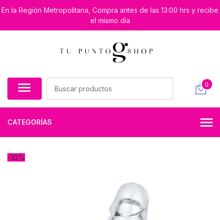
En la Región Metropolitana, Compra antes de las 13:00 hrs y recibe
el mismo día
0
CATEGORÍAS
-33%