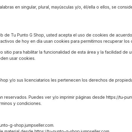
labras en singular, plural, mayúsculas y/o, él/ella o ellos, se consid
 web de Tu Punto G Shop, usted acepta el uso de cookies de acuerdo
activos de hoy en día usan cookies para permitirnos recuperar los de
 sitio para habilitar la funcionalidad de esta área y la facilidad de 
ueden usar cookies.
hop y/o sus licenciatarios les pertenecen los derechos de propieda
n reservados. Puedes ver y/o imprimir páginas desde https://tu-pun
érminos y condiciones.
punto-g-shop.jumpseller.com.
de material desde https://tu-punto-g-shop.jumpseller.com.