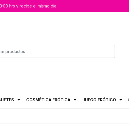
3:00 hrs y recibe el mismo día
GUETES
COSMÉTICA ERÓTICA
JUEGO ERÓTICO