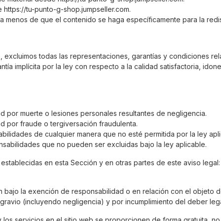
e https://tu-punto-g-shop.jumpseller.com.
 a menos de que el contenido se haga específicamente para la redis
e, excluimos todas las representaciones, garantías y condiciones re
antía implícita por la ley con respecto a la calidad satisfactoria, id
ad por muerte o lesiones personales resultantes de negligencia.
ad por fraude o tergiversación fraudulenta.
abilidades de cualquier manera que no esté permitida por la ley apli
sabilidades que no pueden ser excluidas bajo la ley aplicable.
 establecidas en esta Sección y en otras partes de este aviso legal:
n bajo la exención de responsabilidad o en relación con el objeto d
gravio (incluyendo negligencia) y por incumplimiento del deber lega
 y los servicios en el sitio web se proporcionen de forma gratuita,