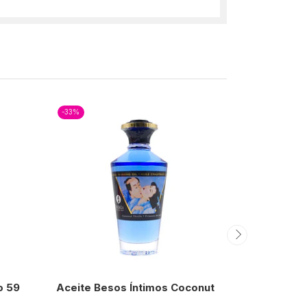
-33%
-38%
o 59
Aceite Besos Íntimos Coconut
Spray Ret
Masculino