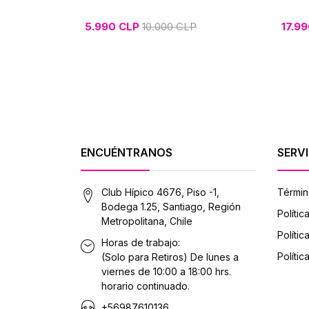
5.990 CLP
10.000 CLP
17.9
ENCUÉNTRANOS
SERVI
Club Hípico 4676, Piso -1,
Términ
Bodega 1.25, Santiago, Región
Polític
Metropolitana, Chile
Políti
Horas de trabajo:
Polític
(Solo para Retiros) De lunes a
viernes de 10:00 a 18:00 hrs.
horario continuado.
+56987610136