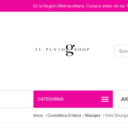
En la Región Metropolitana, Compra antes de las 1
CATEGORÍAS
JU
Inicio
Cosmética Erótica
Masajes
Vela Shunga