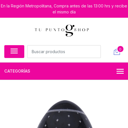
En la Región Metropolitana, Compra antes de las 13:00 hrs y recibe
el mismo día
0
CATEGORÍAS