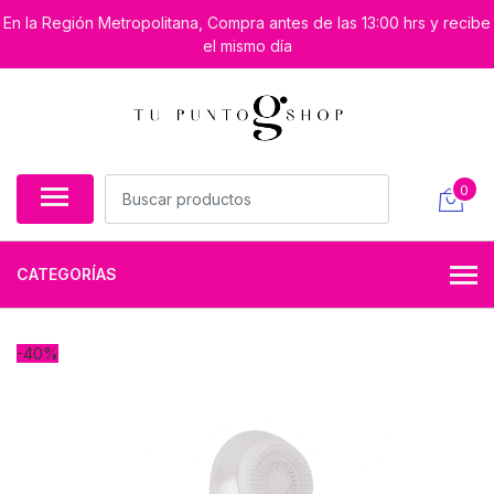
En la Región Metropolitana, Compra antes de las 13:00 hrs y recibe
el mismo día
0
CATEGORÍAS
-40%