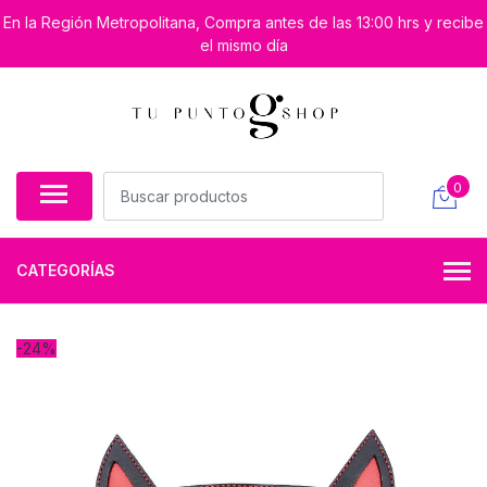
En la Región Metropolitana, Compra antes de las 13:00 hrs y recibe
el mismo día
0
CATEGORÍAS
-24%